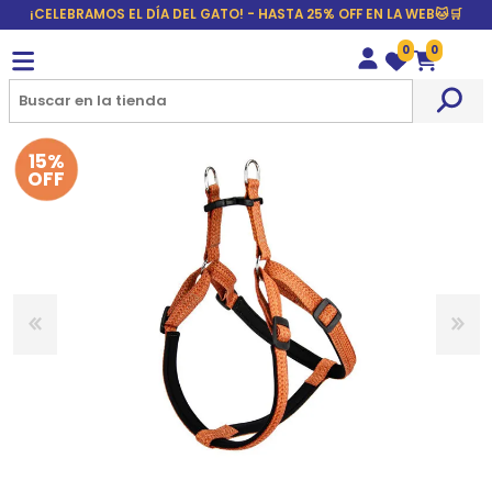
¡CELEBRAMOS EL DÍA DEL GATO! - HASTA 25% OFF EN LA WEB🐱🛒
0
0
Wishlist
Carrito
15%
OFF