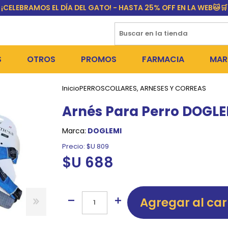
¡CELEBRAMOS EL DÍA DEL GATO! - HASTA 25% OFF EN LA WEB🐱🛒
S
OTROS
PROMOS
FARMACIA
MAR
Inicio
PERROS
COLLARES, ARNESES Y CORREAS
NTOS SECOS
DÍA DEL GATO
MEDICAMENTOS
FR
Arnés Para Perro DOGLE
 SNACKS
NTOS HÚMEDOS Y SNACKS
PERROS
PULGUICIDAS Y GARRAPA
EQU
Marca:
DOGLEMI
 COSMÉTICA
S SANITARIAS
GATOS
COLLARES ISABELINOS Y
BI
Precio:
$U 809
$U 688
NE Y BAÑOS
OUTLET
GR
ADORAS
DEROS Y BEBEDEROS
NY
Agregar al car
TES Y RASCADORES
AS
CORREAS
RES Y ACCESORIOS
MA