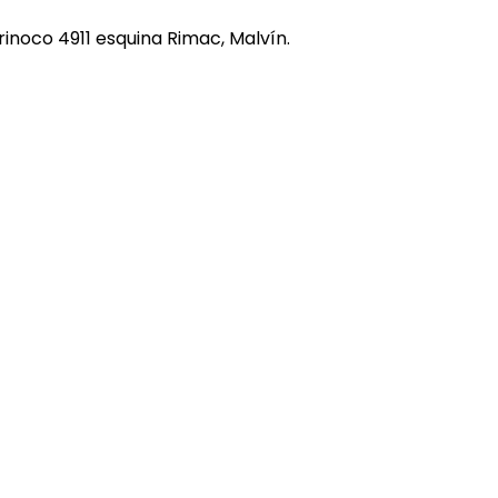
REE CATS
rinoco 4911 esquina Rimac, Malvín.
REE DOGS
DIGREE
YAL CANIN
r todas