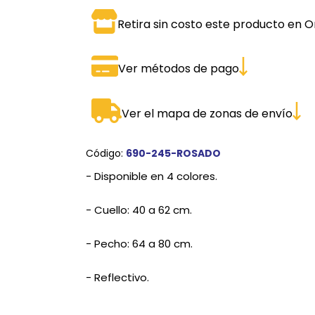
SPORTADORAS
TH
Retira sin costo este producto en O
ROS
S
TH
Ver métodos de pago
PE
RO
Ver el mapa de zonas de envío
Ve
Código:
690-245-ROSADO
- Disponible en 4 colores.
- Cuello: 40 a 62 cm.
- Pecho: 64 a 80 cm.
- Reflectivo.