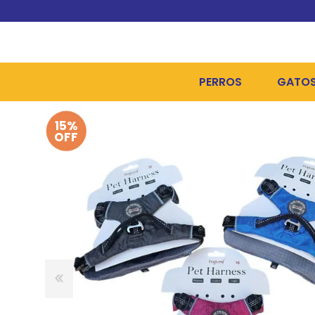
PERROS
GATO
15%
ALIMENTOS SECOS
ALIME
OFF
ALIMENTOS HÚMEDOS Y
ALIME
HIGIENE, PELUQUERÍA Y
ARENA
CAMAS Y CASETAS
HIGIE
BOLSOS Y TRANSPORT
COME
BOLSAS PARA MATERIA
JUGUE
COLLARES, ARNESES Y 
COLLA