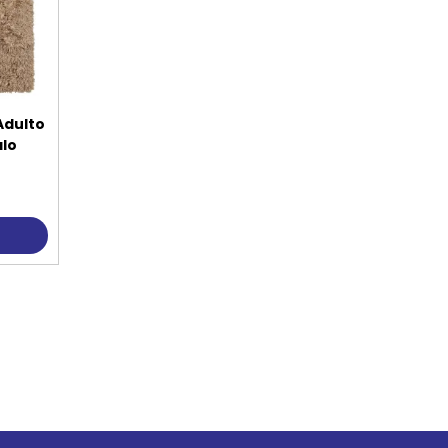
Adulto
alo