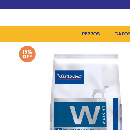
PERROS
GATO
15%
ALIMENTOS SECOS
ALIME
OFF
ALIMENTOS HÚMEDOS Y
ALIME
HIGIENE, PELUQUERÍA Y
ARENA
CAMAS Y CASETAS
HIGIE
BOLSOS Y TRANSPORT
COME
BOLSAS PARA MATERIA
JUGUE
COLLARES, ARNESES Y 
COLLA