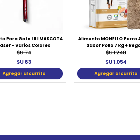
te Para Gato LILI MASCOTA
Alimento MONELLO Perro 
Laser - Varios Colores
Sabor Pollo 7 kg + Reg
$U 74
$U 1.240
$U 63
$U 1.054
Agregar al carrito
Agregar al carrito