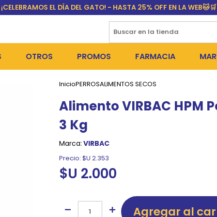
¡CELEBRAMOS EL DÍA DEL GATO! - HASTA 25% OFF EN LA WEB🐱🛒
S
OTROS
PROMOS
FARMACIA
MAR
Inicio
PERROS
ALIMENTOS SECOS
NTOS SECOS
DÍA DEL GATO
MEDICAMENTOS
FR
Alimento VIRBAC HPM Pe
 SNACKS
NTOS HÚMEDOS Y SNACKS
PERROS
PULGUICIDAS Y GARRAPA
EQU
3 Kg
 COSMÉTICA
S SANITARIAS
GATOS
COLLARES ISABELINOS Y
BI
Marca:
VIRBAC
NE Y BAÑOS
OUTLET
GR
Precio:
$U 2.353
$U 2.000
ADORAS
DEROS Y BEBEDEROS
NY
TES Y RASCADORES
AS
Agregar al car
CORREAS
RES Y ACCESORIOS
MA