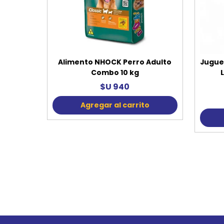
Alimento NHOCK Perro Adulto
Jugue
Combo 10 kg
$U 940
Agregar al carrito
Go to top