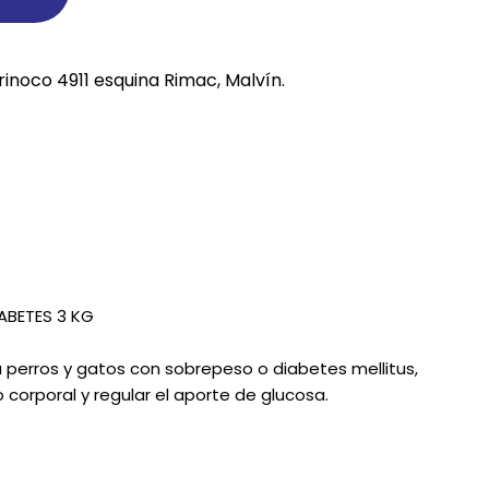
REE CATS
rinoco 4911 esquina Rimac, Malvín.
REE DOGS
DIGREE
YAL CANIN
r todas
ABETES 3 KG
 perros y gatos con sobrepeso o diabetes mellitus,
 corporal y regular el aporte de glucosa.