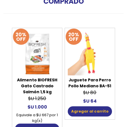
COMPRADO
20%
20%
OFF
OFF
Alimento BIOFRESH
Juguete Para Perro
Gato Castrado
Pollo Mediano BA-51
Salmón 1,5 kg
$U 80
$U 1.250
$U 64
$U 1.000
Agregar al carrito
Equivale a $U 667 por 1
kg(s)