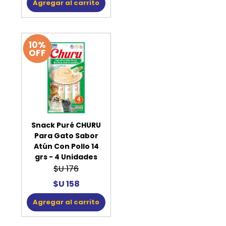
Agregar al carrito
10%
OFF
Snack Puré CHURU
Para Gato Sabor
Atún Con Pollo 14
grs - 4 Unidades
$U 176
$U 158
Agregar al carrito