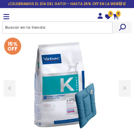
¡CELEBRAMOS EL DÍA DEL GATO! - HASTA 25% OFF EN LA WEB🐱🛒
0
0
Wishlist
Carrito
15%
OFF