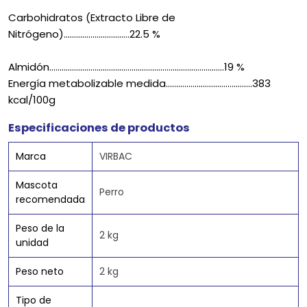
Carbohidratos (Extracto Libre de
Nitrógeno)................................22.5 %
Almidón.....................................................................................19 %
Energía metabolizable medida..........................................383
kcal/100g
Especificaciones de productos
Marca
VIRBAC
Mascota
Perro
recomendada
Peso de la
2 kg
unidad
Peso neto
2 kg
Tipo de