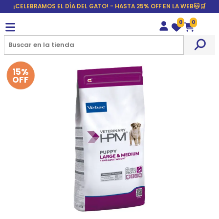
¡CELEBRAMOS EL DÍA DEL GATO! - HASTA 25% OFF EN LA WEB🐱🛒
0
0
Wishlist
Carrito
15%
OFF