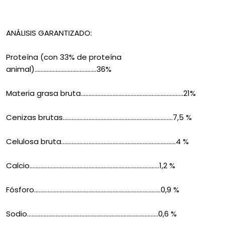
ANÁLISIS GARANTIZADO:
Proteína (con 33% de proteína
animal).........................................36%
Materia grasa bruta....................................................................21%
Cenizas brutas.........................................................................7,5 %
Celulosa bruta............................................................................4 %
Calcio......................................................................................1,2 %
Fósforo....................................................................................0,9 %
Sodio.......................................................................................0,6 %