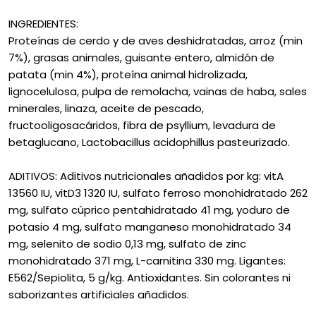
INGREDIENTES:
Proteínas de cerdo y de aves deshidratadas, arroz (min
7%), grasas animales, guisante entero, almidón de
patata (min 4%), proteína animal hidrolizada,
lignocelulosa, pulpa de remolacha, vainas de haba, sales
minerales, linaza, aceite de pescado,
fructooligosacáridos, fibra de psyllium, levadura de
betaglucano, Lactobacillus acidophillus pasteurizado.
ADITIVOS: Aditivos nutricionales añadidos por kg: vitA
13560 IU, vitD3 1320 IU, sulfato ferroso monohidratado 262
mg, sulfato cúprico pentahidratado 41 mg, yoduro de
potasio 4 mg, sulfato manganeso monohidratado 34
mg, selenito de sodio 0,13 mg, sulfato de zinc
monohidratado 371 mg, L-carnitina 330 mg. Ligantes:
E562/Sepiolita, 5 g/kg. Antioxidantes. Sin colorantes ni
saborizantes artificiales añadidos.