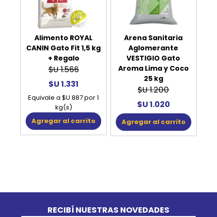
Alimento ROYAL
Arena Sanitaria
CANIN Gato Fit 1,5 kg
Aglomerante
+ Regalo
VESTIGIO Gato
Aroma Lima y Coco
$U 1.566
25 kg
$U 1.331
$U 1.200
Equivale a $U 887 por 1
$U 1.020
kg(s)
Agregar al carrito
Agregar al carrito
Go to top
RECIBÍ NUESTRAS NOVEDADES