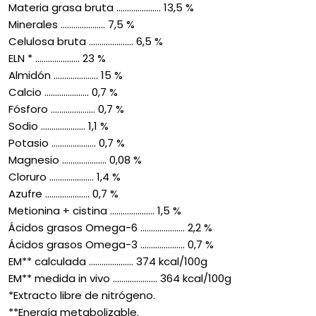
Materia grasa bruta ..................... 13,5 %
Minerales ..................... 7,5 %
Celulosa bruta ..................... 6,5 %
ELN * ..................... 23 %
Almidón ..................... 15 %
Calcio ..................... 0,7 %
Fósforo ..................... 0,7 %
Sodio ..................... 1,1 %
Potasio ..................... 0,7 %
Magnesio ..................... 0,08 %
Cloruro ..................... 1,4 %
Azufre ..................... 0,7 %
Metionina + cistina ..................... 1,5 %
Ácidos grasos Omega-6 ..................... 2,2 %
Ácidos grasos Omega-3 ..................... 0,7 %
EM** calculada ..................... 374 kcal/100g
EM** medida in vivo ..................... 364 kcal/100g
*Extracto libre de nitrógeno.
**Energía metabolizable.