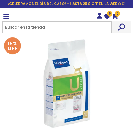
¡CELEBRAMOS EL DÍA DEL GATO! - HASTA 25% OFF EN LA WEB🐱🛒
0
0
Wishlist
Carrito
15%
OFF