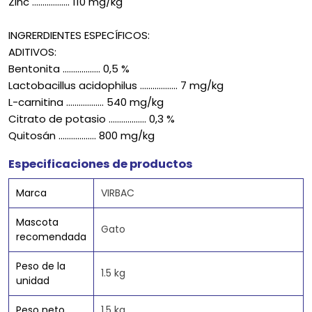
Zinc .................. 110 mg/kg
INGRERDIENTES ESPECÍFICOS:
ADITIVOS:
Bentonita .................. 0,5 %
Lactobacillus acidophilus .................. 7 mg/kg
L-carnitina .................. 540 mg/kg
Citrato de potasio .................. 0,3 %
Quitosán .................. 800 mg/kg
Especificaciones de productos
Marca
VIRBAC
Mascota
Gato
recomendada
Peso de la
1.5 kg
unidad
Peso neto
1.5 kg