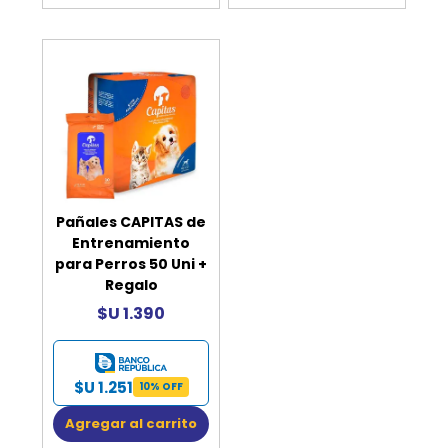
Pañales CAPITAS de
Entrenamiento
para Perros 50 Uni +
Regalo
$U 1.390
$U 1.251
10% OFF
Agregar al carrito