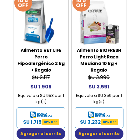
10%
10%
OFF
OFF
Alimento VET LIFE
Alimento BIOFRESH
Perro
Perro Light Raza
Hipoalergénico 2 kg
Mediana 10 kg +
+ Regalo
Regalo
$U 2.117
$U 3.990
$U 1.905
$U 3.591
Equivale a $U 953 por 1
Equivale a $U 359 por 1
kg(s)
kg(s)
$U 1.715
$U 3.232
10% OFF
10% OFF
Agregar al carrito
Agregar al carrito