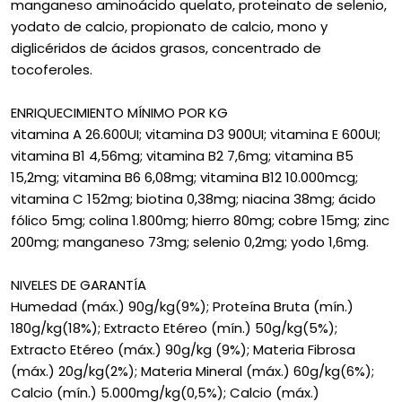
manganeso aminoácido quelato, proteinato de selenio,
yodato de calcio, propionato de calcio, mono y
diglicéridos de ácidos grasos, concentrado de
tocoferoles.
ENRIQUECIMIENTO MÍNIMO POR KG
vitamina A 26.600UI; vitamina D3 900UI; vitamina E 600UI;
vitamina B1 4,56mg; vitamina B2 7,6mg; vitamina B5
15,2mg; vitamina B6 6,08mg; vitamina B12 10.000mcg;
vitamina C 152mg; biotina 0,38mg; niacina 38mg; ácido
fólico 5mg; colina 1.800mg; hierro 80mg; cobre 15mg; zinc
200mg; manganeso 73mg; selenio 0,2mg; yodo 1,6mg.
NIVELES DE GARANTÍA
Humedad (máx.) 90g/kg(9%); Proteína Bruta (mín.)
180g/kg(18%); Extracto Etéreo (mín.) 50g/kg(5%);
Extracto Etéreo (máx.) 90g/kg (9%); Materia Fibrosa
(máx.) 20g/kg(2%); Materia Mineral (máx.) 60g/kg(6%);
Calcio (mín.) 5.000mg/kg(0,5%); Calcio (máx.)