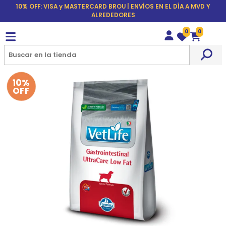
10% OFF: VISA y MASTERCARD BROU | ENVÍOS EN EL DÍA A MVD Y
ALREDEDORES
0
0
Wishlist
Carrito
10%
OFF