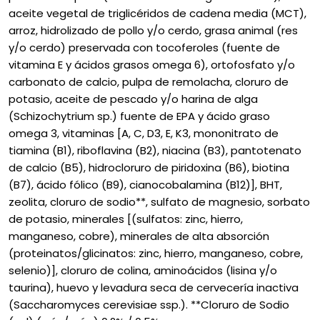
aceite vegetal de triglicéridos de cadena media (MCT),
arroz, hidrolizado de pollo y/o cerdo, grasa animal (res
y/o cerdo) preservada con tocoferoles (fuente de
vitamina E y ácidos grasos omega 6), ortofosfato y/o
carbonato de calcio, pulpa de remolacha, cloruro de
potasio, aceite de pescado y/o harina de alga
(Schizochytrium sp.) fuente de EPA y ácido graso
omega 3, vitaminas [A, C, D3, E, K3, mononitrato de
tiamina (B1), riboflavina (B2), niacina (B3), pantotenato
de calcio (B5), hidrocloruro de piridoxina (B6), biotina
(B7), ácido fólico (B9), cianocobalamina (B12)], BHT,
zeolita, cloruro de sodio**, sulfato de magnesio, sorbato
de potasio, minerales [(sulfatos: zinc, hierro,
manganeso, cobre), minerales de alta absorción
(proteinatos/glicinatos: zinc, hierro, manganeso, cobre,
selenio)], cloruro de colina, aminoácidos (lisina y/o
taurina), huevo y levadura seca de cervecería inactiva
(Saccharomyces cerevisiae ssp.). **Cloruro de Sodio