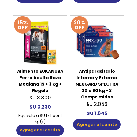
15%
20%
OFF
OFF
Alimento EUKANUBA
Antiparasitario
Perro Adulto Raza
Interno y Externo
Mediana 15 + 3 kg +
NEXGARD SPECTRA
Regalo
30 a 60 kg - 3
Comprimidos
$U 3.800
$U 2.056
$U 3.230
$U 1.645
Equivale a $U 179 por 1
kg(s)
Agregar al carrito
Agregar al carrito