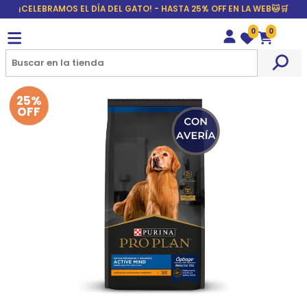
¡CELEBRAMOS EL DÍA DEL GATO! - HASTA 25% OFF EN LA WEB🐱🛒
0
0
Wishlist
Carrito
25%
OFF