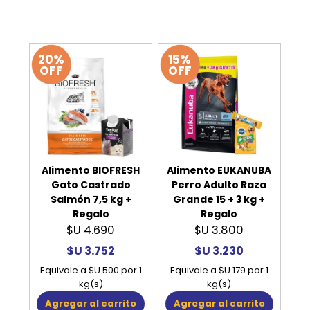
20%
15%
OFF
OFF
Alimento BIOFRESH
Alimento EUKANUBA
Gato Castrado
Perro Adulto Raza
Salmón 7,5 kg +
Grande 15 + 3 kg +
Regalo
Regalo
$U 4.690
$U 3.800
$U 3.752
$U 3.230
Equivale a $U 500 por 1
Equivale a $U 179 por 1
kg(s)
kg(s)
Agregar al carrito
Agregar al carrito