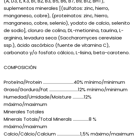
(A, D3, E, K3, B1, B2, B3, B5, B6, B7, B9, B12, BHT),
suplementos minerales [(sulfatos: zinc, hierro,
manganeso, cobre), (proteinatos: zinc, hierro,
manganeso, cobre, selenio), yodato de calcio, selenito
de sodio], cloruro de colina, DL-metionina, taurina, L-
arginina, levadura seca (Saccharomyces cerevisiae
ssp.), ácido ascórbico (fuente de vitamina C),
carbonato y/o fosfato cálcico, L-lisina, beta-caroteno.
COMPOSICIÓN
Proteína/Protein .................................40% mínimo/minimum
Grasa/Gordura/Fat ...............................12% mínimo/minimum
Humedad/Umidade/Moisture ............12%
máximo/maximum
Minerales Totales
Minerais Totais/Total Minerals .................8 %
máximo/maximum
Calcio/Cálcio/Calcium .........................1,5% máximo/maximum