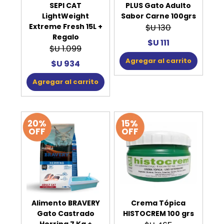
SEPI CAT
PLUS Gato Adulto
LightWeight
Sabor Carne 100grs
Extreme Fresh 15L +
$U 130
Regalo
$U 111
$U 1.099
Agregar al carrito
$U 934
Agregar al carrito
20%
15%
OFF
OFF
Alimento BRAVERY
Crema Tópica
Gato Castrado
HISTOCREM 100 grs