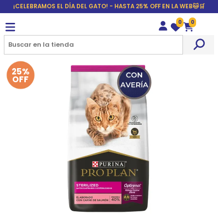
¡CELEBRAMOS EL DÍA DEL GATO! - HASTA 25% OFF EN LA WEB🐱🛒
0
0
Wishlist
Carrito
25%
OFF