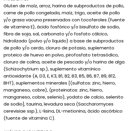
Gluten de maíz, arroz, harina de subproductos de pollo,
carne de pollo congelada, maíz, trigo, aceite de pollo
y/o grasa vacuna preservados con tocoferoles (fuente
de vitamina E), ácido fosfórico y/o bisulfato de sodio,
fibra de soja, sal, carbonato y/o fosfato cálcico,
hidrolizado (polvo y/o líquido) a base de subproductos
de pollo y/o cerdo, cloruro de potasio, suplemento
proteico de huevo en polvo, pirofosfato tetrasódico,
cloruro de colina, aceite de pescado y/o harina de alga
(Schizochytrium sp.), suplemento vitamínico
antioxidante (A, D3, E, K3, B1, B2, B3, B5, B6, B7, B9, B12,
BHT), suplementos minerales [(sulfatos: zinc, hierro,
manganeso, cobre), (proteinatos: zinc, hierro,
manganeso, cobre, selenio), yodato de calcio, selenito
de sodio], taurina, levadura seca (Saccharomyces
cerevisiae ssp.), L-lisina, DL-metionina, ácido ascórbico
(fuente de vitamina C).