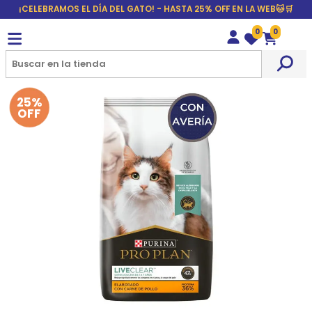
¡CELEBRAMOS EL DÍA DEL GATO! - HASTA 25% OFF EN LA WEB🐱🛒
0
0
Wishlist
Carrito
25%
OFF