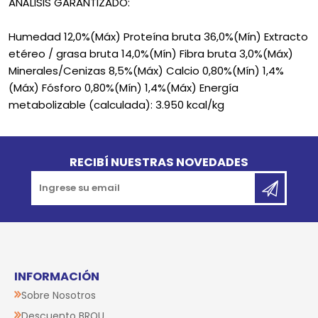
ANÁLISIS GARANTIZADO:
Humedad 12,0%(Máx) Proteína bruta 36,0%(Mín) Extracto
etéreo / grasa bruta 14,0%(Mín) Fibra bruta 3,0%(Máx)
Minerales/Cenizas 8,5%(Máx) Calcio 0,80%(Mín) 1,4%
(Máx) Fósforo 0,80%(Mín) 1,4%(Máx) Energía
metabolizable (calculada): 3.950 kcal/kg
Go to top
RECIBÍ NUESTRAS NOVEDADES
INFORMACIÓN
Sobre Nosotros
Descuento BROU