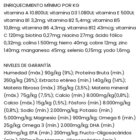
ENRIQUECIMIENTO MÍNIMO POR KG
vitamina A 10.800UI; vitamina D3 1.080UI; vitamina E 500UI;
vitamina B1 3,2mg; vitamina B2 5,4mg; vitamina B5
10,8mg; vitamina B6 4,3mg; vitamina B12 43mcg; vitamina
C 120mg; biotina 0,27mg; niacina 27mg; ácido fólico
0,32mg; colina 1.500mg; hierro 40mg; cobre 12mg; zinc
140mg; manganeso 45mg; selenio 0,15mg; yodo 1,6mg.
NIVELES DE GARANTÍA
Humedad (máx.) 90g/kg (9%); Proteína Bruta (mín.)
260g/kg (26%); Extracto etéreo (mín.) 140g/kg (14%);
Materia fibrosa (máx.) 35g/kg (3,5%); Materia mineral
(máx.) 75g/kg (7,5%); Calcio (mín.) 8.000mg/kg(0,8%);
Calcio (máx.) 15g/kg (1,5%); Fósforo (mín.) 8.000mg/kg
(0,8%); Sodio (mín.) 2.000mg/kg; Potasio (mín.)
5.000mg/kg; Magnesio (mín.) 900mg/kg; Omega 6 (mín.)
25g/kg; Omega 3 (mín.) 2.000mg/kg; DHA (mín.)
200mg/kg; EPA (mín.) 200mg/kg; Fructo-Oligosacáridos