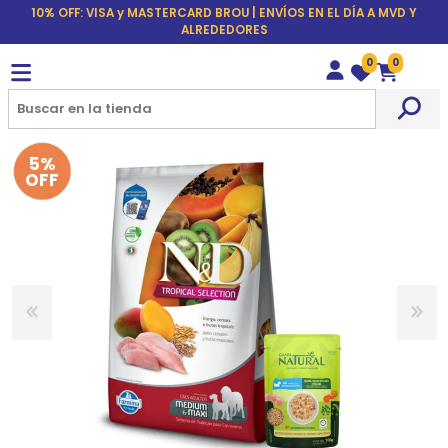
10% OFF: VISA y MASTERCARD BROU | ENVÍOS EN EL DÍA A MVD Y
ALREDEDORES
0
0
Wishlist
Carrito
5%
OFF