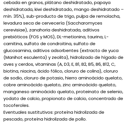
cebada en granos, plátano deshidratado, papaya
deshidratada, kiwi deshidratado, mango deshidratado –
mín. 35%), sub-producto de trigo, pulpa de remolacha,
levadura seca de cervecería (Saccharomyces
cerevisiae), zanahoria deshidratada, aditivos
prebióticos (FOS y MOS), DL-metionina, taurina, L-
carnitina, sulfato de condroitina, sulfato de
glucosamina, aditivos adsorbentes (extracto de yuca
(Manihot esculenta) y zeolita), hidrolizado de hígado de
aves y cerdos, vitaminas (A, D3, E, B1, B2, B5, B6, B12, C,
biotina, niacina, ácido fólico, cloruro de colina), cloruro
de sodio, cloruro de potasio, hierro aminoácido quelato,
cobre aminoácido quelato, zinc aminoácido quelato,
manganeso aminoácido quelato, proteinato de selenio,
yodato de calcio, propionato de calcio, concentrado de
tocoferoles.
Eventuales sustitutivos: proteína hidrolizada de
pescado, proteína hidrolizada de pollo.