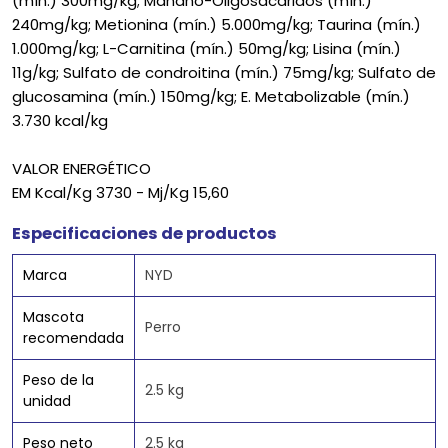
(mín.) 300mg/kg; Manano-Oligosacáridos (mín.)
240mg/kg; Metionina (mín.) 5.000mg/kg; Taurina (mín.)
1.000mg/kg; L-Carnitina (mín.) 50mg/kg; Lisina (mín.)
11g/kg; Sulfato de condroitina (mín.) 75mg/kg; Sulfato de
glucosamina (mín.) 150mg/kg; E. Metabolizable (mín.)
3.730 kcal/kg
VALOR ENERGÉTICO
EM Kcal/Kg 3730 - Mj/Kg 15,60
Especificaciones de productos
Marca
NYD
Mascota
Perro
recomendada
Peso de la
2.5 kg
unidad
Peso neto
2.5 kg