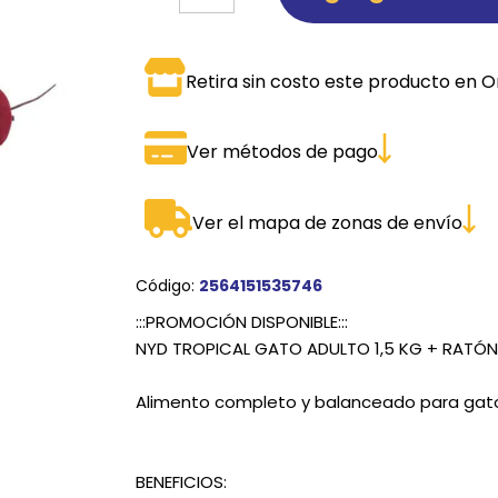
SPORTADORAS
TH
Retira sin costo este producto en O
ROS
S
TH
PE
Ver métodos de pago
RO
Ver el mapa de zonas de envío
Ve
Código:
2564151535746
:::PROMOCIÓN DISPONIBLE:::
NYD TROPICAL GATO ADULTO 1,5 KG + RATÓN
Alimento completo y balanceado para gato
BENEFICIOS: