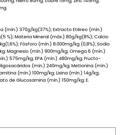
2.400mg; hierro 80mg; cobre 15mg; zinc 145mg;
mg.
 (mín.) 370g/kg(37%); Extracto Etéreo (mín.)
(5 %); Materia Mineral (máx.) 80g/kg(8%); Calcio
kg(1,6%); Fósforo (mín.) 8.000mg/kg (0,8%); Sodio
/kg; Magnesio (mín.) 900mg/kg; Omega 6 (mín.)
ín.) 575mg/kg; EPA (mín.) 480mg/kg; Fructo-
igosacáridos (mín.) 240mg/kg; Metionina (mín.)
nitina (mín.) 100mg/kg; Lisina (mín.) 14g/kg;
fato de Glucosamina (mín.) 150mg/kg; E.