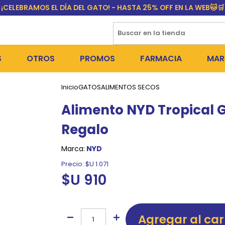
¡CELEBRAMOS EL DÍA DEL GATO! - HASTA 25% OFF EN LA WEB🐱🛒
S
OTROS
PROMOS
FARMACIA
MAR
Inicio
GATOS
ALIMENTOS SECOS
NTOS SECOS
DÍA DEL GATO
MEDICAMENTOS
FR
Alimento NYD Tropical Ga
 SNACKS
NTOS HÚMEDOS Y SNACKS
PERROS
PULGUICIDAS Y GARRAPA
EQU
Regalo
 COSMÉTICA
S SANITARIAS
GATOS
COLLARES ISABELINOS Y
BI
Marca:
NYD
NE Y BAÑOS
OUTLET
GR
Precio:
$U 1.071
$U 910
ADORAS
DEROS Y BEBEDEROS
NY
TES Y RASCADORES
AS
Agregar al car
CORREAS
RES Y ACCESORIOS
MA