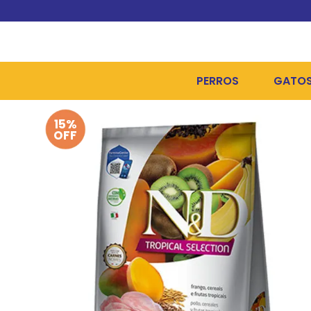
PERROS
GATO
15%
ALIMENTOS SECOS
ALIME
OFF
ALIMENTOS HÚMEDOS Y
ALIME
HIGIENE, PELUQUERÍA Y
ARENA
CAMAS Y CASETAS
HIGIE
BOLSOS Y TRANSPORT
COME
BOLSAS PARA MATERIA
JUGUE
COLLARES, ARNESES Y 
COLLA