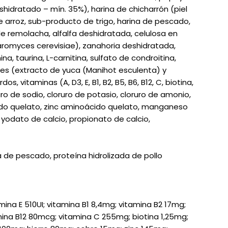
hidratado – mín. 35%), harina de chicharrón (piel
 arroz, sub-producto de trigo, harina de pescado,
e remolacha, alfalfa deshidratada, celulosa en
aromyces cerevisiae), zanahoria deshidratada,
a, taurina, L-carnitina, sulfato de condroitina,
tes (extracto de yuca (Manihot esculenta) y
s, vitaminas (A, D3, E, B1, B2, B5, B6, B12, C, biotina,
ruro de sodio, cloruro de potasio, cloruro de amonio,
ido quelato, zinc aminoácido quelato, manganeso
yodato de calcio, propionato de calcio,
a de pescado, proteína hidrolizada de pollo
amina E 510UI; vitamina B1 8,4mg; vitamina B2 17mg;
ina B12 80mcg; vitamina C 255mg; biotina 1,25mg;