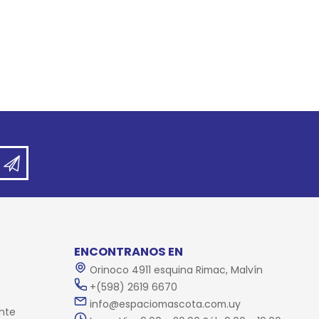
ENCONTRANOS EN
Orinoco 4911 esquina Rimac, Malvín
+(598) 2619 6670
info@espaciomascota.com.uy
nte