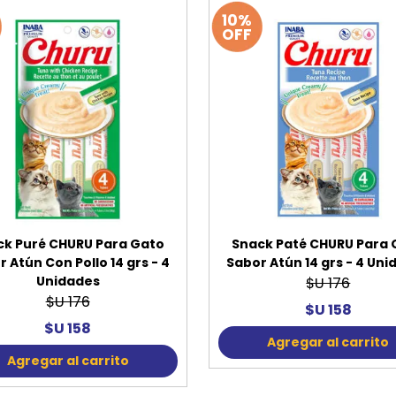
10%
OFF
ck Puré CHURU Para Gato
Snack Paté CHURU Para 
 Atún Con Pollo 14 grs - 4
Sabor Atún 14 grs - 4 Un
Unidades
$U 176
$U 176
$U 158
$U 158
Agregar al carrito
Agregar al carrito