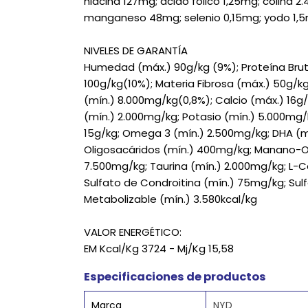
niacina 127mg; ácido fólico 1,25mg; colina 
manganeso 48mg; selenio 0,15mg; yodo 1,5
NIVELES DE GARANTÍA
Humedad (máx.) 90g/kg (9%); Proteína Bruta
100g/kg(10%); Materia Fibrosa (máx.) 50g/kg
(mín.) 8.000mg/kg(0,8%); Calcio (máx.) 16g/
(mín.) 2.000mg/kg; Potasio (mín.) 5.000mg
15g/kg; Omega 3 (mín.) 2.500mg/kg; DHA (m
Oligosacáridos (mín.) 400mg/kg; Manano-Ol
7.500mg/kg; Taurina (mín.) 2.000mg/kg; L-Car
Sulfato de Condroitina (mín.) 75mg/kg; Sul
Metabolizable (mín.) 3.580kcal/kg
VALOR ENERGÉTICO:
EM Kcal/Kg 3724 - Mj/Kg 15,58
Especificaciones de productos
Marca
NYD