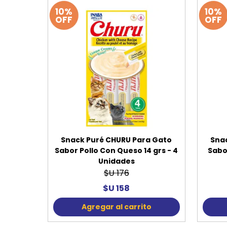
10%
10%
OFF
OFF
Snack Puré CHURU Para Gato
Sna
Sabor Pollo Con Queso 14 grs - 4
Sabor
Unidades
$U 176
$U 158
Agregar al carrito