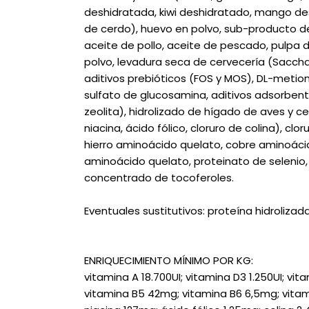
deshidratada, kiwi deshidratado, mango des
de cerdo), huevo en polvo, sub-producto de
aceite de pollo, aceite de pescado, pulpa d
polvo, levadura seca de cervecería (Sacch
aditivos prebióticos (FOS y MOS), DL-metionin
sulfato de glucosamina, aditivos adsorben
zeolita), hidrolizado de hígado de aves y cerdo
niacina, ácido fólico, cloruro de colina), clo
hierro aminoácido quelato, cobre aminoác
aminoácido quelato, proteinato de selenio, 
concentrado de tocoferoles.
Eventuales sustitutivos: proteína hidrolizad
ENRIQUECIMIENTO MÍNIMO POR KG:
vitamina A 18.700UI; vitamina D3 1.250UI; vit
vitamina B5 42mg; vitamina B6 6,5mg; vitam