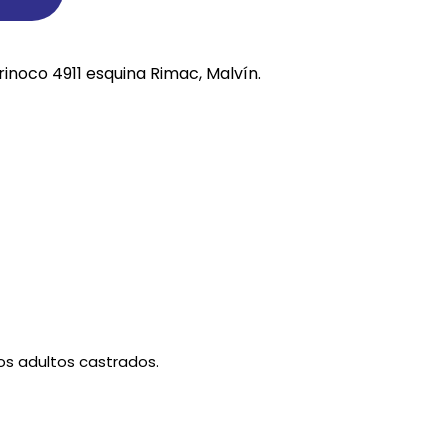
REE CATS
rinoco 4911 esquina Rimac, Malvín.
REE DOGS
DIGREE
YAL CANIN
r todas
s adultos castrados.