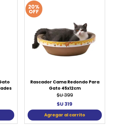
20%
OFF
Gato
Rascador Cama Redondo Para
idades
Gato 45x12cm
$U 399
$U 319
Agregar al carrito