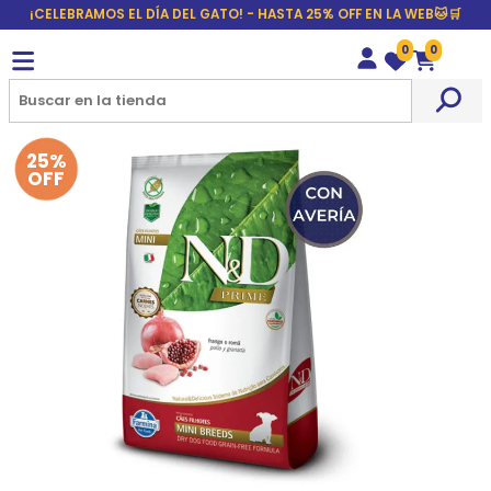
¡CELEBRAMOS EL DÍA DEL GATO! - HASTA 25% OFF EN LA WEB🐱🛒
0
0
Wishlist
Carrito
25%
OFF