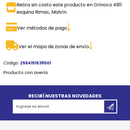
Retira sin costo este producto en Orinoco 4911
esquina Rimac, Malvín.
Ver métodos de pago
Ver el mapa de zonas de envío
Código:
2564151538501
Producto con avería
Go to top
RECIBÍ NUESTRAS NOVEDADES