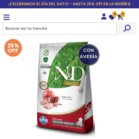
¡CELEBRAMOS EL DÍA DEL GATO! - HASTA 25% OFF EN LA WEB🐱🛒
0
0
Wishlist
Carrito
25%
OFF