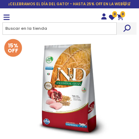
¡CELEBRAMOS EL DÍA DEL GATO! - HASTA 25% OFF EN LA WEB🐱🛒
0
0
Wishlist
Carrito
15%
OFF