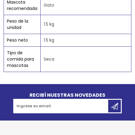
Mascota
Gato
recomendada
Peso de la
1.5 kg
unidad
Peso neto
1.5 kg
Tipo de
comida para
Seca
mascotas
Go to top
RECIBÍ NUESTRAS NOVEDADES