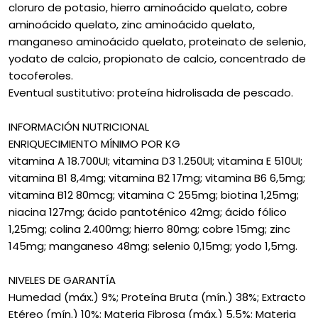
cloruro de potasio, hierro aminoácido quelato, cobre
aminoácido quelato, zinc aminoácido quelato,
manganeso aminoácido quelato, proteinato de selenio,
yodato de calcio, propionato de calcio, concentrado de
tocoferoles.
Eventual sustitutivo: proteína hidrolisada de pescado.
INFORMACIÓN NUTRICIONAL
ENRIQUECIMIENTO MÍNIMO POR KG
vitamina A 18.700UI; vitamina D3 1.250UI; vitamina E 510UI;
vitamina B1 8,4mg; vitamina B2 17mg; vitamina B6 6,5mg;
vitamina B12 80mcg; vitamina C 255mg; biotina 1,25mg;
niacina 127mg; ácido pantoténico 42mg; ácido fólico
1,25mg; colina 2.400mg; hierro 80mg; cobre 15mg; zinc
145mg; manganeso 48mg; selenio 0,15mg; yodo 1,5mg.
NIVELES DE GARANTÍA
Humedad (máx.) 9%; Proteína Bruta (mín.) 38%; Extracto
Etéreo (mín.) 10%; Materia Fibrosa (máx.) 5,5%; Materia