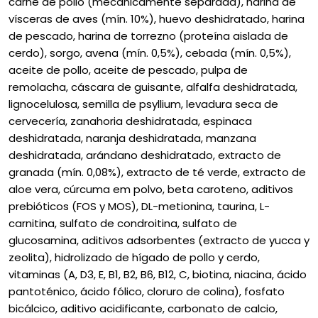
carne de pollo (mecanicamente separada), harina de
vísceras de aves (mín. 10%), huevo deshidratado, harina
de pescado, harina de torrezno (proteína aislada de
cerdo), sorgo, avena (mín. 0,5%), cebada (mín. 0,5%),
aceite de pollo, aceite de pescado, pulpa de
remolacha, cáscara de guisante, alfalfa deshidratada,
lignocelulosa, semilla de psyllium, levadura seca de
cervecería, zanahoria deshidratada, espinaca
deshidratada, naranja deshidratada, manzana
deshidratada, arándano deshidratado, extracto de
granada (mín. 0,08%), extracto de té verde, extracto de
aloe vera, cúrcuma em polvo, beta caroteno, aditivos
prebióticos (FOS y MOS), DL-metionina, taurina, L-
carnitina, sulfato de condroitina, sulfato de
glucosamina, aditivos adsorbentes (extracto de yucca y
zeolita), hidrolizado de hígado de pollo y cerdo,
vitaminas (A, D3, E, B1, B2, B6, B12, C, biotina, niacina, ácido
pantoténico, ácido fólico, cloruro de colina), fosfato
bicálcico, aditivo acidificante, carbonato de calcio,