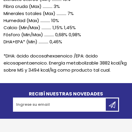
Fibra cruda (Max) ........... 3%
Minerales totales (Max) ........... 7%
Humedad (Max) ........... 10%
Calcio (Min/Max) ........... 1,15% 1,45%
Fósforo (Min/Max) ........... 0,68% 0,98%
DHA+EPA* (Min) ........... 0,46%
*DHA: ácido docosahexaenoico /EPA: ácido
eicosapentaenoico. Energía metabolizable 3882 kcal/kg
sobre MS y 3494 kcal/kg como producto tal cual.
Go to top
RECIBÍ NUESTRAS NOVEDADES