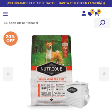
¡CELEBRAMOS EL DÍA DEL GATO! - HASTA 25% OFF EN LA WEB🐱🛒
0
0
Wishlist
Carrito
20%
OFF