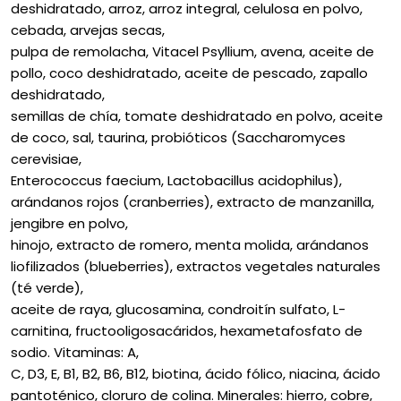
deshidratado, arroz, arroz integral, celulosa en polvo,
cebada, arvejas secas,
pulpa de remolacha, Vitacel Psyllium, avena, aceite de
pollo, coco deshidratado, aceite de pescado, zapallo
deshidratado,
semillas de chía, tomate deshidratado en polvo, aceite
de coco, sal, taurina, probióticos (Saccharomyces
cerevisiae,
Enterococcus faecium, Lactobacillus acidophilus),
arándanos rojos (cranberries), extracto de manzanilla,
jengibre en polvo,
hinojo, extracto de romero, menta molida, arándanos
liofilizados (blueberries), extractos vegetales naturales
(té verde),
aceite de raya, glucosamina, condroitín sulfato, L-
carnitina, fructooligosacáridos, hexametafosfato de
sodio. Vitaminas: A,
C, D3, E, B1, B2, B6, B12, biotina, ácido fólico, niacina, ácido
pantoténico, cloruro de colina. Minerales: hierro, cobre,