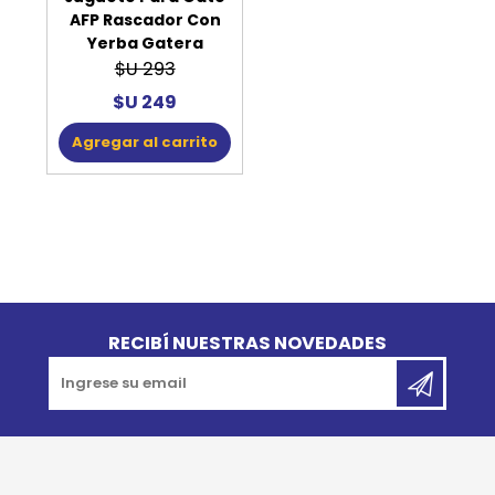
AFP Rascador Con
Yerba Gatera
$U 293
$U 249
Agregar al carrito
Go to top
RECIBÍ NUESTRAS NOVEDADES