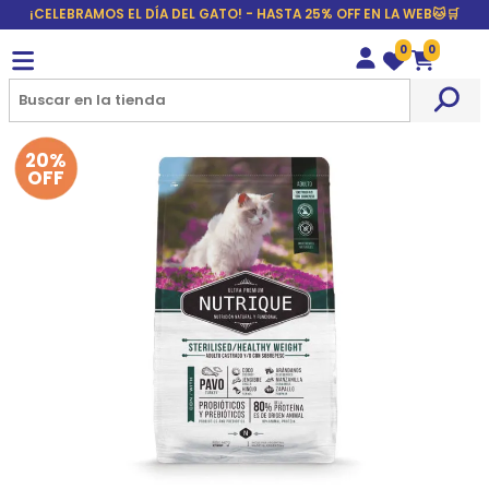
¡CELEBRAMOS EL DÍA DEL GATO! - HASTA 25% OFF EN LA WEB🐱🛒
0
0
Wishlist
Carrito
20%
OFF