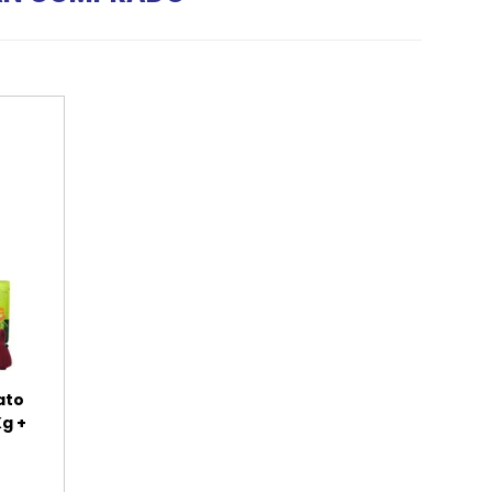
ato
Kg +