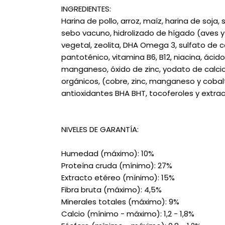
INGREDIENTES:
Harina de pollo, arroz, maíz, harina de soja, s
sebo vacuno, hidrolizado de hígado (aves y
vegetal, zeolita, DHA Omega 3, sulfato de con
pantoténico, vitamina B6, B12, niacina, ácido 
manganeso, óxido de zinc, yodato de calcio,
orgánicos, (cobre, zinc, manganeso y cobalt
antioxidantes BHA BHT, tocoferoles y extra
NIVELES DE GARANTÍA:
Humedad (máximo): 10%
Proteína cruda (mínimo): 27%
Extracto etéreo (mínimo): 15%
Fibra bruta (máximo): 4,5%
Minerales totales (máximo): 9%
Calcio (mínimo - máximo): 1,2 - 1,8%