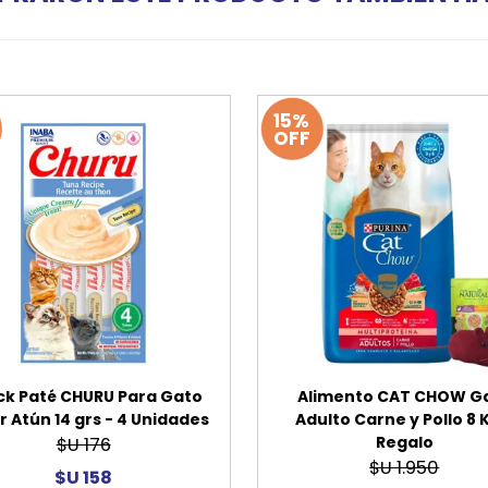
15%
OFF
ck Paté CHURU Para Gato
Alimento CAT CHOW G
 Atún 14 grs - 4 Unidades
Adulto Carne y Pollo 8 
Regalo
$U 176
$U 1.950
$U 158