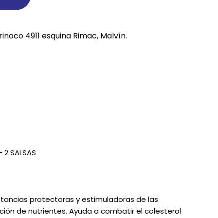
REE CATS
rinoco 4911 esquina Rimac, Malvín.
REE DOGS
DIGREE
YAL CANIN
r todas
 2 SALSAS
stancias protectoras y estimuladoras de las
ción de nutrientes. Ayuda a combatir el colesterol