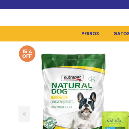
PERROS
GATO
15%
ALIMENTOS SECOS
ALIME
OFF
ALIMENTOS HÚMEDOS Y
ALIME
HIGIENE, PELUQUERÍA Y
ARENA
CAMAS Y CASETAS
HIGIE
BOLSOS Y TRANSPORT
COME
BOLSAS PARA MATERIA
JUGUE
COLLARES, ARNESES Y 
COLLA