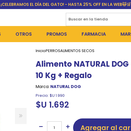
¡CELEBRAMOS EL DÍA DEL GATO! - HASTA 25% OFF EN LA WEB🐱🛒
S
OTROS
PROMOS
FARMACIA
MAR
Inicio
PERROS
ALIMENTOS SECOS
NTOS SECOS
DÍA DEL GATO
MEDICAMENTOS
FR
Alimento NATURAL DOG 
 SNACKS
NTOS HÚMEDOS Y SNACKS
PERROS
PULGUICIDAS Y GARRAPA
EQU
10 Kg + Regalo
 COSMÉTICA
S SANITARIAS
GATOS
COLLARES ISABELINOS Y
BI
Marca:
NATURAL DOG
NE Y BAÑOS
OUTLET
GR
Precio:
$U 1.990
$U 1.692
ADORAS
DEROS Y BEBEDEROS
NY
TES Y RASCADORES
AS
Agregar al car
CORREAS
RES Y ACCESORIOS
MA