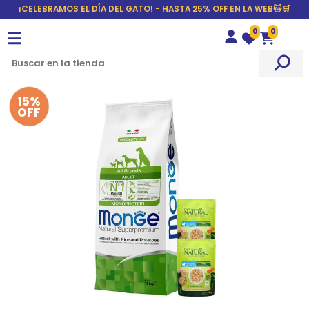
¡CELEBRAMOS EL DÍA DEL GATO! - HASTA 25% OFF EN LA WEB🐱🛒
0
0
Wishlist
Carrito
15%
OFF