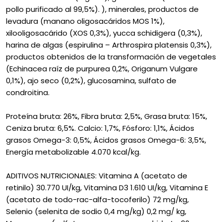
pollo purificado al 99,5%). ), minerales, productos de
levadura (manano oligosacáridos MOS 1%),
xilooligosacárido (XOS 0,3%), yucca schidigera (0,3%),
harina de algas (espirulina – Arthrospira platensis 0,3%),
productos obtenidos de la transformación de vegetales
(Echinacea raíz de purpurea 0,2%, Origanum Vulgare
0,1%), ajo seco (0,2%), glucosamina, sulfato de
condroitina.
Proteína bruta: 26%, Fibra bruta: 2,5%, Grasa bruta: 15%,
Ceniza bruta: 6,5%. Calcio: 1,7%, Fósforo: 1,1%, Ácidos
grasos Omega-3: 0,5%, Ácidos grasos Omega-6: 3,5%,
Energía metabolizable 4.070 kcal/kg.
ADITIVOS NUTRICIONALES: Vitamina A (acetato de
retinilo) 30.770 UI/kg, Vitamina D3 1.610 UI/kg, Vitamina E
(acetato de todo-rac-alfa-tocoferilo) 72 mg/kg,
Selenio (selenita de sodio 0,4 mg/kg) 0,2 mg/ kg,