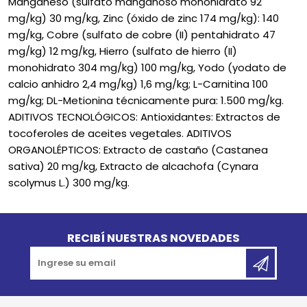
Manganeso (sulfato manganoso monohidrato 92
mg/kg) 30 mg/kg, Zinc (óxido de zinc 174 mg/kg): 140
mg/kg, Cobre (sulfato de cobre (II) pentahidrato 47
mg/kg) 12 mg/kg, Hierro (sulfato de hierro (II)
monohidrato 304 mg/kg) 100 mg/kg, Yodo (yodato de
calcio anhidro 2,4 mg/kg) 1,6 mg/kg; L-Carnitina 100
mg/kg; DL-Metionina técnicamente pura: 1.500 mg/kg.
ADITIVOS TECNOLÓGICOS: Antioxidantes: Extractos de
tocoferoles de aceites vegetales. ADITIVOS
ORGANOLÉPTICOS: Extracto de castaño (Castanea
sativa) 20 mg/kg, Extracto de alcachofa (Cynara
scolymus L.) 300 mg/kg.
Go to top
RECIBÍ NUESTRAS NOVEDADES