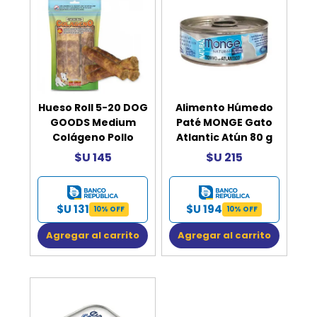
Hueso Roll 5-20 DOG
Alimento Húmedo
GOODS Medium
Paté MONGE Gato
Colágeno Pollo
Atlantic Atún 80 g
$U 145
$U 215
$U 131
$U 194
10% OFF
10% OFF
Agregar al carrito
Agregar al carrito