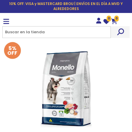
10% OFF: VISA y MASTERCARD BROU | ENVÍOS EN EL DÍA A MVD Y
ALREDEDORES
0
0
Wishlist
Carrito
5%
OFF