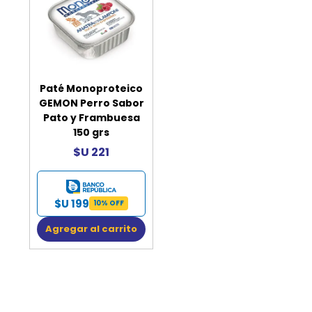
Paté Monoproteico
GEMON Perro Sabor
Pato y Frambuesa
150 grs
$U 221
$U 199
10% OFF
Agregar al carrito