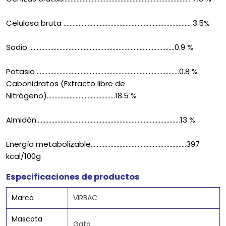
Celulosa bruta .................................................................................... 3.5%
Sodio ................................................................................................0.9 %
Potasio ..............................................................................................0.8 %
Cabohidratos (Extracto libre de
Nitrógeno).............................................18.5 %
Almidón...............................................................................................13 %
Energía metabolizable...............................................................397
kcal/100g
Especificaciones de productos
Marca
VIRBAC
Mascota
Gato