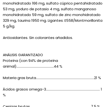
monohidratado 166 mg, sulfato cúprico pentahidratado
53 mg, yoduro de potasio 4 mg, sulfato manganoso
monohidratado 59 mg, sulfato de zinc monohidratado
329 mg, taurina 1950 mg. Ligantes: E558/Montmorillonita
5 g/kg.
Antioxidantes. Sin colorantes añadidos.
ANÁLISIS GARANTIZADO
Proteína (con 94% de proteína
animal)....................................................44 %
Materia gras bruta.................................................................................21 %
Ácidos grasos omega-3........................................................................... 1
%
Cenizas brutas.................................................................................... 7.5 %