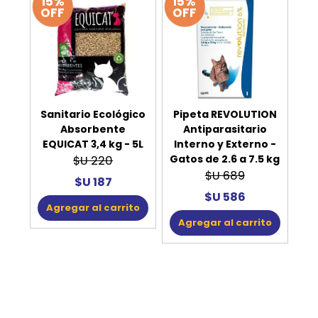
15%
15%
OFF
OFF
Sanitario Ecológico
Pipeta REVOLUTION
Absorbente
Antiparasitario
EQUICAT 3,4 kg - 5L
Interno y Externo -
Gatos de 2.6 a 7.5 kg
$U 220
$U 689
$U 187
$U 586
Agregar al carrito
Agregar al carrito