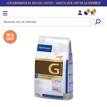
¡CELEBRAMOS EL DÍA DEL GATO! - HASTA 25% OFF EN LA WEB🐱🛒
0
0
Wishlist
Carrito
15%
OFF