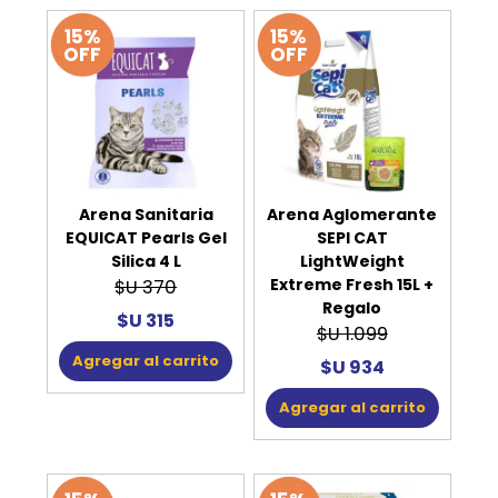
15%
15%
OFF
OFF
Arena Sanitaria
Arena Aglomerante
EQUICAT Pearls Gel
SEPI CAT
Silica 4 L
LightWeight
Extreme Fresh 15L +
$U 370
Regalo
$U 315
$U 1.099
Agregar al carrito
$U 934
Agregar al carrito