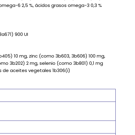
s omega-6 2,5 %, ácidos grasos omega-3 0,3 %
3a671) 900 UI
405) 10 mg, zinc (como 3b603, 3b606) 100 mg,
o 3b202) 2 mg, selenio (como 3b801) 0,1 mg
s de aceites vegetales 1b306(i)