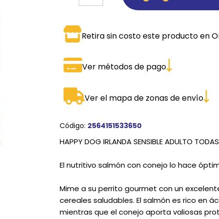
SPORTADORAS
TH
Retira sin costo este producto en O
ROS
S
TH
PE
Ver métodos de pago
RO
Ver el mapa de zonas de envío
Ve
Código:
2564151533650
HAPPY DOG IRLANDA SENSIBLE ADULTO TODAS 
El nutritivo salmón con conejo lo hace óptimo
Mime a su perrito gourmet con un excelente
cereales saludables. El salmón es rico en
mientras que el conejo aporta valiosas prot