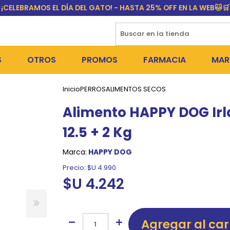
¡CELEBRAMOS EL DÍA DEL GATO! - HASTA 25% OFF EN LA WEB🐱🛒
S
OTROS
PROMOS
FARMACIA
MAR
Inicio
PERROS
ALIMENTOS SECOS
NTOS SECOS
DÍA DEL GATO
MEDICAMENTOS
FR
Alimento HAPPY DOG Irl
 SNACKS
NTOS HÚMEDOS Y SNACKS
PERROS
PULGUICIDAS Y GARRAPA
EQU
12.5 + 2 Kg
 COSMÉTICA
S SANITARIAS
GATOS
COLLARES ISABELINOS Y
BI
Marca:
HAPPY DOG
NE Y BAÑOS
OUTLET
GR
Precio:
$U 4.990
$U 4.242
ADORAS
DEROS Y BEBEDEROS
NY
TES Y RASCADORES
AS
Agregar al car
CORREAS
RES Y ACCESORIOS
MA