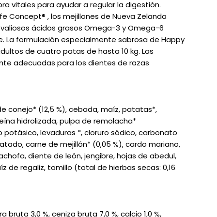
bra vitales para ayudar a regular la digestión.
ife Concept® , los mejillones de Nueva Zelanda
os valiosos ácidos grasos Omega-3 y Omega-6
ante. La formulación especialmente sabrosa de Happy
adultos de cuatro patas de hasta 10 kg. Las
te adecuadas para los dientes de razas
de conejo* (12,5 %), cebada, maíz, patatas*,
eína hidrolizada, pulpa de remolacha*
 potásico, levaduras *, cloruro sódico, carbonato
ratado, carne de mejillón* (0,05 %), cardo mariano,
achofa, diente de león, jengibre, hojas de abedul,
aíz de regaliz, tomillo (total de hierbas secas: 0,16
a bruta 3,0 %, ceniza bruta 7,0 %, calcio 1,0 %,