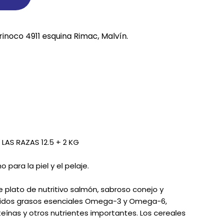
REE CATS
rinoco 4911 esquina Rimac, Malvín.
REE DOGS
DIGREE
YAL CANIN
r todas
LAS RAZAS 12.5 + 2 KG
 para la piel y el pelaje.
 plato de nutritivo salmón, sabroso conejo y
 ácidos grasos esenciales Omega-3 y Omega-6,
eínas y otros nutrientes importantes. Los cereales