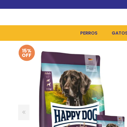
PERROS
GATO
15%
ALIMENTOS SECOS
ALIME
OFF
ALIMENTOS HÚMEDOS Y
ALIME
HIGIENE, PELUQUERÍA Y
ARENA
CAMAS Y CASETAS
HIGIE
BOLSOS Y TRANSPORT
COME
BOLSAS PARA MATERIA
JUGUE
COLLARES, ARNESES Y 
COLLA