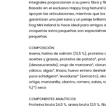
integrales proporcionan a su perro fibra y fi
Basado en el exclusivo Happy Dog Natural L
apoyan las articulaciones, mientras que l
garantizan una piel sana y un pelaje brill
Dog Mini Ireland lo hace ideal para amigos 
croquetas extra pequeñas son especialmen
pequeñas.
COMPOSICIÓN:
Avena, harina de salmón (12,5 %), proteína 
aceites y grasas, proteína de patata*, prot
(desazucarada), orujo de manzana*, cloruro
cálcico, algas*, linaza, huevo entero deshid
yuca schidigera*, levaduras* (extracto), alc
ortiga, manzanilla, cilantro, romero, salvia, r
%)*) seco
COMPONENTES ANALÍTICOS:
Proteína bruta 24,0 %, grasa bruta 12,0 %, fibr