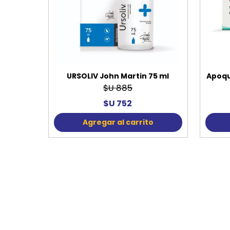
URSOLIV John Martin 75 ml
Apoqu
$U 885
$U 752
Agregar al carrito