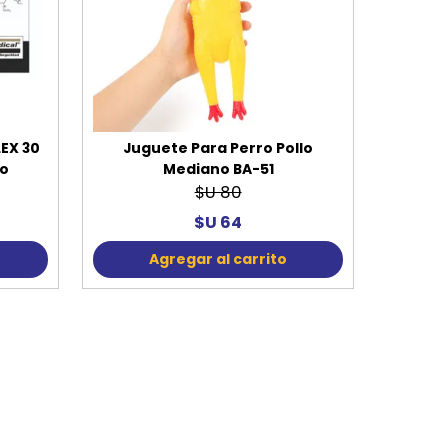
EX 30
Juguete Para Perro Pollo
lo
Mediano BA-51
$U 80
$U 64
Agregar al carrito