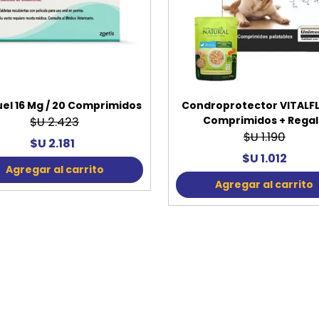
el 16 Mg / 20 Comprimidos
Condroprotector VITALFL
Comprimidos + Rega
$U 2.423
$U 1.190
$U 2.181
$U 1.012
Agregar al carrito
Agregar al carrito