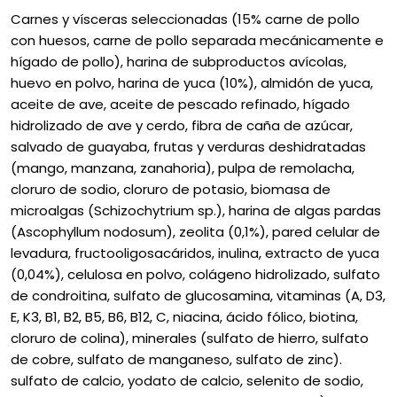
Carnes y vísceras seleccionadas (15% carne de pollo
con huesos, carne de pollo separada mecánicamente e
hígado de pollo), harina de subproductos avícolas,
huevo en polvo, harina de yuca (10%), almidón de yuca,
aceite de ave, aceite de pescado refinado, hígado
hidrolizado de ave y cerdo, fibra de caña de azúcar,
salvado de guayaba, frutas y verduras deshidratadas
(mango, manzana, zanahoria), pulpa de remolacha,
cloruro de sodio, cloruro de potasio, biomasa de
microalgas (Schizochytrium sp.), harina de algas pardas
(Ascophyllum nodosum), zeolita (0,1%), pared celular de
levadura, fructooligosacáridos, inulina, extracto de yuca
(0,04%), celulosa en polvo, colágeno hidrolizado, sulfato
de condroitina, sulfato de glucosamina, vitaminas (A, D3,
E, K3, B1, B2, B5, B6, B12, C, niacina, ácido fólico, biotina,
cloruro de colina), minerales (sulfato de hierro, sulfato
de cobre, sulfato de manganeso, sulfato de zinc).
sulfato de calcio, yodato de calcio, selenito de sodio,