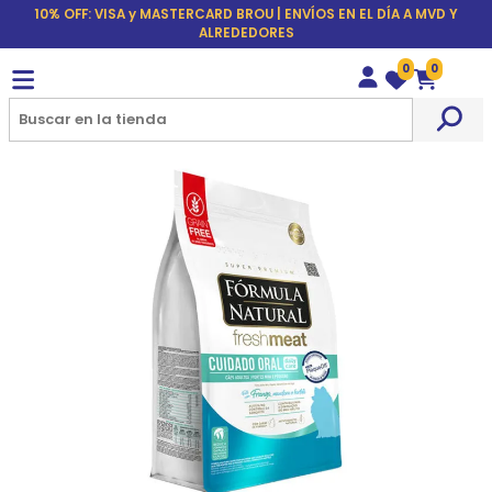
10% OFF: VISA y MASTERCARD BROU | ENVÍOS EN EL DÍA A MVD Y
ALREDEDORES
0
0
Wishlist
Carrito