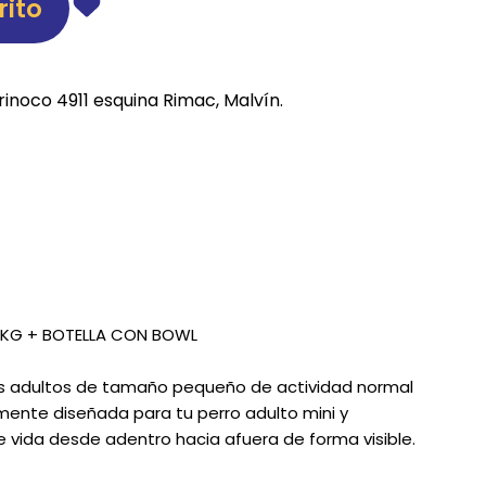
rito
REE CATS
REE DOGS
rinoco 4911 esquina Rimac, Malvín.
DIGREE
YAL CANIN
r todas
KG + BOTELLA CON BOWL
s adultos de tamaño pequeño de actividad normal
amente diseñada para tu perro adulto mini y
 vida desde adentro hacia afuera de forma visible.