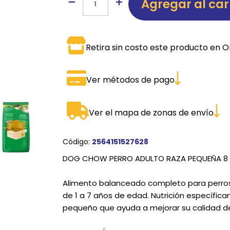
Agregar al car
SPORTADORAS
TH
ROS
S
TH
Retira sin costo este producto en O
PE
Ver métodos de pago
RO
Ve
Ver el mapa de zonas de envío
Código:
2564151527628
DOG CHOW PERRO ADULTO RAZA PEQUEÑA 8 
Alimento balanceado completo para perro
de 1 a 7 años de edad. Nutrición específic
pequeño que ayuda a mejorar su calidad de