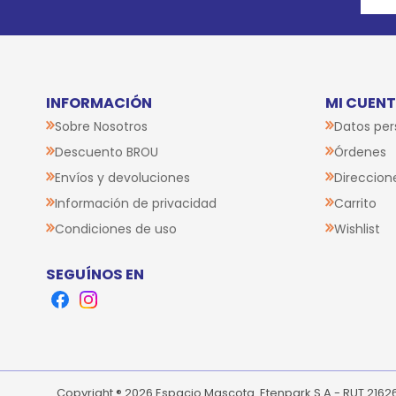
INFORMACIÓN
MI CUEN
Sobre Nosotros
Datos per
Descuento BROU
Órdenes
Envíos y devoluciones
Direccion
Información de privacidad
Carrito
Condiciones de uso
Wishlist
SEGUÍNOS EN
Facebook
Instagram
Copyright ® 2026 Espacio Mascota. Etenpark S.A.- RUT 216