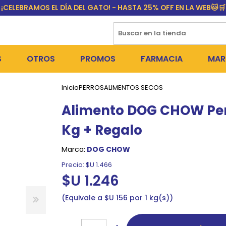
¡CELEBRAMOS EL DÍA DEL GATO! - HASTA 25% OFF EN LA WEB🐱🛒
S
OTROS
PROMOS
FARMACIA
MAR
Inicio
PERROS
ALIMENTOS SECOS
NTOS SECOS
PERROS
MEDICAMENTOS
FR
Alimento DOG CHOW Per
 SNACKS
NTOS HÚMEDOS Y SNACKS
GATOS
PULGUICIDAS Y GARRAPA
EQU
Kg + Regalo
 COSMÉTICA
S SANITARIAS
OUTLET
COLLARES ISABELINOS Y
BI
Marca:
DOG CHOW
NE Y BAÑOS
GR
Precio:
$U 1.466
$U 1.246
ADORAS
DEROS Y BEBEDEROS
NY
Equivale a $U 156 por 1 kg(s)
TES Y RASCADORES
AS
CORREAS
RES Y ACCESORIOS
MA