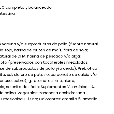
100% completo y balanceado.
ntestinal.
o vacuna y/o subproductos de pollo (fuente natural
 soja, harina de gluten de maíz, fibra de soja;
Natural de DHA: harina de pescado y/o alga;
pollo (preservados con tocoferoles mezclados,
ase de subproductos de pollo y/o cerdo); Prebiótico
ita, sal, cloruro de potasio, carbonato de calcio y/o
aneso, cobre), (proteinatos: zinc, hierro,
o, selenito de sódio; Suplementos Vitamínicos: A,
ruro de colina; Vegetales: zanahoria deshidratada,
metionina, L-lisina; Colorantes: amarillo 5, amarillo