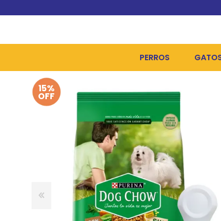
PERROS
GATO
15%
ALIMENTOS SECOS
ALIME
OFF
ALIMENTOS HÚMEDOS Y
ALIME
HIGIENE, PELUQUERÍA Y
ARENA
CAMAS Y CASETAS
HIGIE
BOLSOS Y TRANSPORT
COME
BOLSAS PARA MATERIA
JUGUE
COLLARES, ARNESES Y 
COLLA