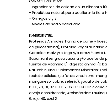
CARACTERÍSTICAS:
- Ingredientes de calidad en un alimento 
- Prebiótico natural, para equilibrar la flora i
- Omegas 6 y 3.
- Niveles de sodio adecuado
INGREDIENTES:
Proteínas Animales: harina de carne y hues
de glucosamina); Proteína Vegetal: harina de
Cereales: maíz y/o trigo y/o arroz; Fuente 
Saborizantes: grasa vacuna y/o aceite de 
fuente de vitamina E), digesto animal (a b
Natural: inulina; Suplementos Minerales: zeol
fosfato cálcico, (sulfatos: zinc, hierro, mang
manganeso, cobre, selenio), yodato de calci
D3, E, K3, B1, B2, B3, B5, B6, B7, B9, B12, clo
arveja deshidratada; Aminoácidos: taurina, DL
6, rojo 40, azul 2