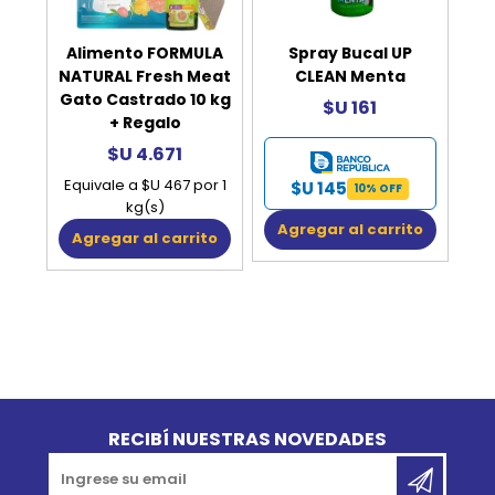
Alimento FORMULA
Spray Bucal UP
NATURAL Fresh Meat
CLEAN Menta
Gato Castrado 10 kg
$U 161
+ Regalo
$U 4.671
Equivale a $U 467 por 1
$U 145
10% OFF
kg(s)
Agregar al carrito
Agregar al carrito
Go to top
RECIBÍ NUESTRAS NOVEDADES