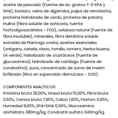
aceite de pescado (Fuente de ac. grasos ?-3-EPA y
DHA), boniato, vaina de algarroba, pulpa de remolacha,
proteína hidrolizada de cerdo, proteína de patata,
Inulina (Fibra soluble de achicoria, fuente
fosfooligosacáridos – FOS), celulosa natural (Fuente de
fibra insoluble), minerales, fibra dietética soluble
extraída de Plantago ovata, aceites esenciales
(orégano, canela, clavo, tomillo, romero, hierba buena,
té verde), hidrolizado de crustáceos (Fuente de
glucosamina), hidrolizado de cartílago (Fuente de
condroitina), yuca, concentrado de zumo de melón
liofilizado (Rico en superoxido dismutasa – SOD).
COMPONENTES ANALÍTICOS:
Proteína bruta 26,00%, Grasa bruta 15,00%, Fibra bruta
2,50%, Ceniza bruta 7,90%, Calcio 1,60%, Fósforo 0,95%,
Humedad 9,00%, EPA+DHA 0,56%, Glucosamina
clorhidrato 380mg/kg, Condroitín sulfato 240mg/kg