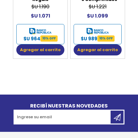
$U 1.190
$U 1.221
$U 1.071
$U 1.099
$U 964
$U 989
10% OFF
10% OFF
Agregar al carrito
Agregar al carrito
Go to top
RECIBÍ NUESTRAS NOVEDADES