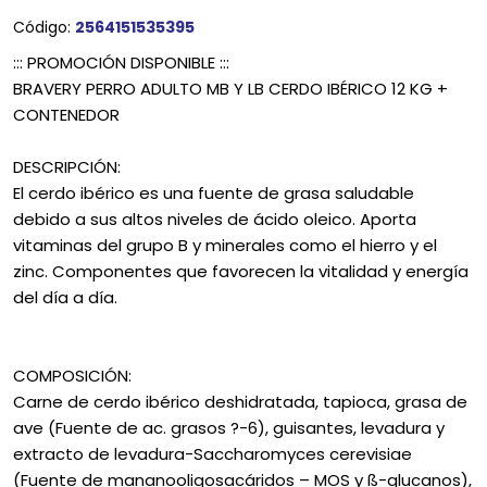
Código:
2564151535395
::: PROMOCIÓN DISPONIBLE :::
BRAVERY PERRO ADULTO MB Y LB CERDO IBÉRICO 12 KG +
CONTENEDOR
DESCRIPCIÓN:
El cerdo ibérico es una fuente de grasa saludable
debido a sus altos niveles de ácido oleico. Aporta
vitaminas del grupo B y minerales como el hierro y el
zinc. Componentes que favorecen la vitalidad y energía
del día a día.
COMPOSICIÓN:
Carne de cerdo ibérico deshidratada, tapioca, grasa de
ave (Fuente de ac. grasos ?-6), guisantes, levadura y
extracto de levadura-Saccharomyces cerevisiae
(Fuente de mananooligosacáridos – MOS y ß-glucanos),