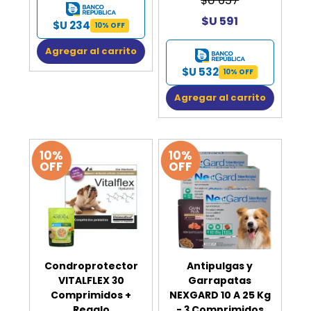
$U 657
$U 591
$U 234
10% OFF
Agregar al carrito
$U 532
10% OFF
Agregar al carrito
10%
10%
OFF
OFF
Condroprotector
Antipulgas y
VITALFLEX 30
Garrapatas
Comprimidos +
NEXGARD 10 A 25 Kg
Regalo
- 3 Comprimidos