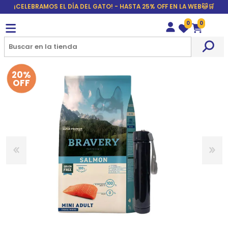
¡CELEBRAMOS EL DÍA DEL GATO! - HASTA 25% OFF EN LA WEB🐱🛒
0
0
Wishlist
Carrito
20%
OFF