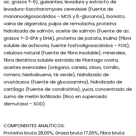
ac. grasos ?-6), guisantes, levadura y extracto de
levadura-Saccharomyces cerevisiae (Fuente de
mananooligosacáridos – MOS y ß-glucanos), boniato,
vaina de algarroba, pulpa de remolacha, proteína
hidrolizada de salmón, aceite de salmón (Fuente de ac.
grasos ?-3-EPA y DHA), proteína de patata, Inulina (Fibra
soluble de achicoria, fuente fosfooligosacáridos – FOS),
celulosa natural (Fuente de fibra insoluble), minerales,
fibra dietética soluble extraída de Plantago ovata,
aceites esenciales (orégano, canela, clavo, tomillo,
romero, hierbabuena, té verde), hidrolizado de
crustáceos (Fuente de glucosamina), hidrolizado de
cartílago (Fuente de condroitina), yuca, concentrado de
zumo de melón liofilizado (Rico en superoxido
dismutasa – SOD).
COMPONENTES ANALÍTICOS:
Proteína bruta 28,00%, Grasa bruta 17,00%, Fibra bruta