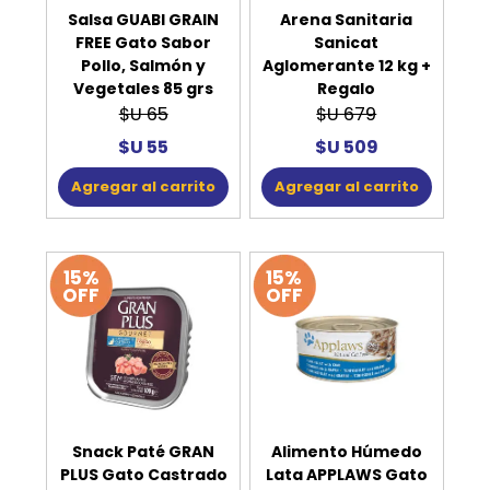
Salsa GUABI GRAIN
Arena Sanitaria
FREE Gato Sabor
Sanicat
Pollo, Salmón y
Aglomerante 12 kg +
Vegetales 85 grs
Regalo
$U 65
$U 679
$U 55
$U 509
Agregar al carrito
Agregar al carrito
15%
15%
OFF
OFF
Snack Paté GRAN
Alimento Húmedo
PLUS Gato Castrado
Lata APPLAWS Gato