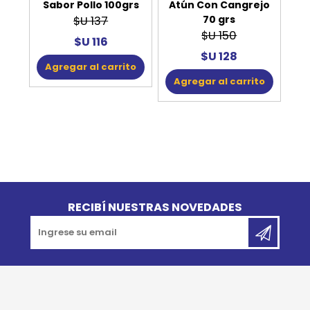
Sabor Pollo 100grs
Atún Con Cangrejo
70 grs
$U 137
$U 150
$U 116
$U 128
Agregar al carrito
Agregar al carrito
Go to top
RECIBÍ NUESTRAS NOVEDADES