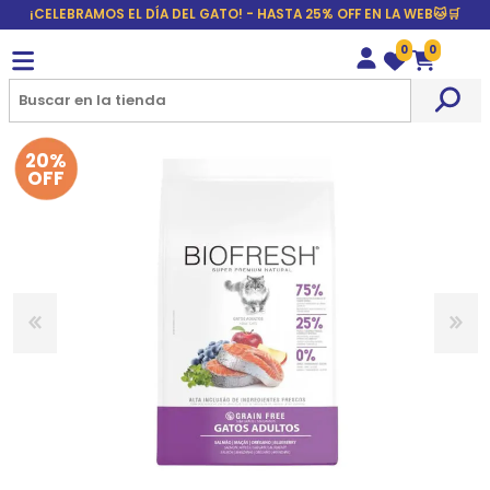
¡CELEBRAMOS EL DÍA DEL GATO! - HASTA 25% OFF EN LA WEB🐱🛒
0
0
Wishlist
Carrito
20%
OFF