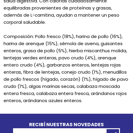
salud digestiva. Con calorías cuidadosamente
equilibradas provenientes de proteínas y grasas,
además de L-carnitina, ayudan a mantener un peso
corporal saludable.
Composición: Pollo fresco (18%), harina de pollo (16%),
harina de arenque (15%), sémola de avena, guisantes
enteros, grasa de pollo (5%), hierba miscanthus molida,
lentejas verdes enteras, pavo crudo (4%), arenque
entero crudo (4%), garbanzos enteros, lentejas rojas
enteras, fibra de lentejas, conejo crudo (1%), menudillos
de pollo frescos (hígado, corazón) (1%), hígado de pavo
crudo (1%), algas marinas secas, calabaza moscada
entera fresca, calabaza entera fresca, arándanos rojos
enteros, arándanos azules enteros.
Go to top
RECIBÍ NUESTRAS NOVEDADES