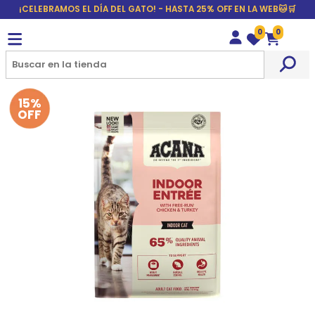
¡CELEBRAMOS EL DÍA DEL GATO! - HASTA 25% OFF EN LA WEB🐱🛒
0
0
Wishlist
Carrito
15%
OFF