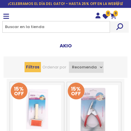
¡CELEBRAMOS EL DÍA DEL GATO! - HASTA 25% OFF EN LA WEB🐱🛒
0
0
Wishlist
Carrito
AKIO
Filtros
Ordenar por
15%
15%
OFF
OFF