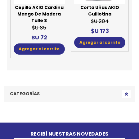
Cepillo AKIO Cardina
Corta Uñas AKIO
Mango De Madera
Guillotina
Talle S
$U 204
$U 85
$U 173
$U 72
Agregar al carrito
Agregar al carrito
CATEGORÍAS
Go to top
RECIBÍ NUESTRAS NOVEDADES