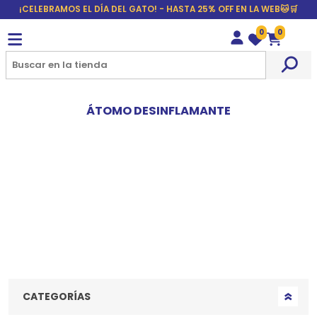
¡CELEBRAMOS EL DÍA DEL GATO! - HASTA 25% OFF EN LA WEB🐱🛒
0
0
Wishlist
Carrito
ÁTOMO DESINFLAMANTE
CATEGORÍAS