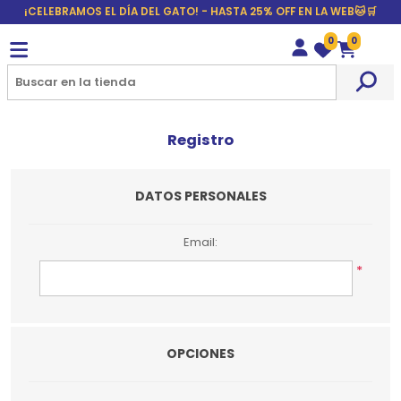
¡CELEBRAMOS EL DÍA DEL GATO! - HASTA 25% OFF EN LA WEB🐱🛒
0
0
Wishlist
Carrito
Registro
DATOS PERSONALES
Email:
*
OPCIONES