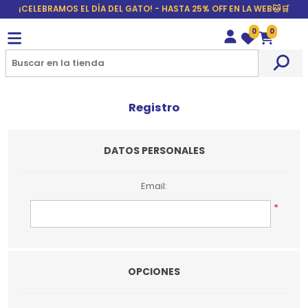
¡CELEBRAMOS EL DÍA DEL GATO! - HASTA 25% OFF EN LA WEB🐱🛒
0
0
Wishlist
Carrito
Registro
DATOS PERSONALES
Email:
*
OPCIONES