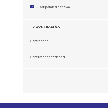
Suscripción a noticias:
JUGUETES
TRAN
COMEDEROS Y BEBEDE
CAMA
TU CONTRASEÑA
ROPA
Contraseña:
Confirmar contraseña:
Go to top