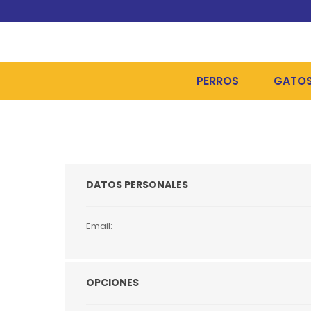
PERROS
GATO
ALIMENTOS SECOS
ALIME
ALIMENTOS HÚMEDOS Y
ALIME
DATOS PERSONALES
HIGIENE, PELUQUERÍA Y
ARENA
CAMAS Y CASETAS
HIGIE
Email:
BOLSOS Y TRANSPORT
COME
BOLSAS PARA MATERIA
JUGUE
OPCIONES
COLLARES, ARNESES Y 
COLLA