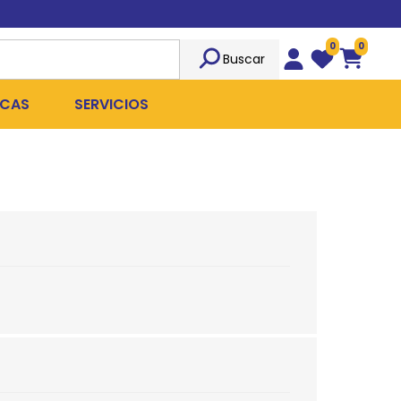
0
0
Buscar
Wishlist
Carrito
CAS
SERVICIOS
OST
Sociedad
TICIDAS
ILIBRIO
Peluquería
 ROPA QUIRÚRGICA
OFRESH
Emergencias
ANPLUS
Exámenes Clínicos
D
Cirugías Coordinadas
TRO
X