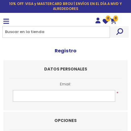
10% OFF: VISA y MASTERCARD BROU | ENVÍOS EN EL DÍA A MVD Y
ALREDEDORES
0
0
Wishlist
Carrito
Registro
DATOS PERSONALES
Email:
*
OPCIONES