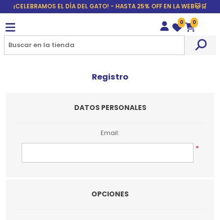
¡CELEBRAMOS EL DÍA DEL GATO! - HASTA 25% OFF EN LA WEB🐱🛒
0
0
Wishlist
Carrito
Registro
DATOS PERSONALES
Email:
*
OPCIONES