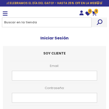
¡CELEBRAMOS EL DÍA DEL GATO! - HASTA 25% OFF EN LA WEB🐱🛒
0
0
Wishlist
Carrito
Iniciar Sesión
SOY CLIENTE
Email:
Contraseña: