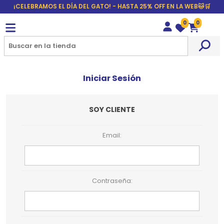
¡CELEBRAMOS EL DÍA DEL GATO! - HASTA 25% OFF EN LA WEB🐱🛒
0
0
Wishlist
Carrito
Iniciar Sesión
SOY CLIENTE
Email:
Contraseña: