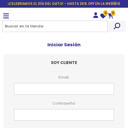
¡CELEBRAMOS EL DÍA DEL GATO! - HASTA 25% OFF EN LA WEB🐱🛒
0
0
Wishlist
Carrito
Iniciar Sesión
SOY CLIENTE
Email:
Contraseña: